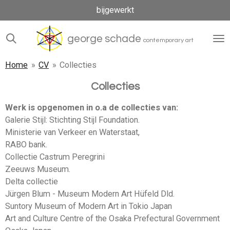
bijgewerkt
Ga
direct
naar
george schade
contemporary art
de
hoofdinhoud
Home
»
CV
»
Collecties
Collecties
Werk is opgenomen in o.a de collecties van:
Galerie Stijl: Stichting Stijl Foundation.
Ministerie van Verkeer en Waterstaat,
RABO bank.
Collectie Castrum Peregrini
Zeeuws Museum.
Delta collectie
Jürgen Blum - Museum Modern Art Hüfeld Dld.
Suntory Museum of Modern Art in Tokio Japan
Art and Culture Centre of the Osaka Prefectural Government