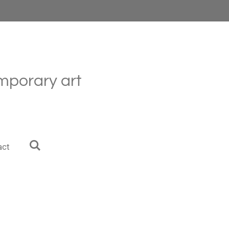
mporary art
act