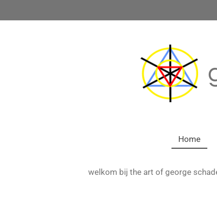
Ga
direct
naar
de
hoofdinhoud
Home
welkom bij the art of george schad