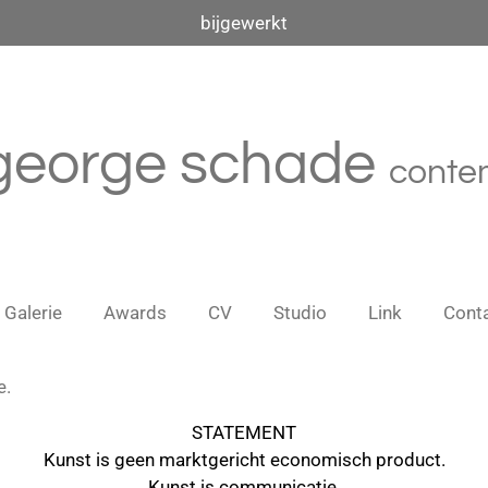
bijgewerkt
george schade
conte
Galerie
Awards
CV
Studio
Link
Cont
e.
STATEMENT
Kunst is geen marktgericht economisch product.
Kunst is communicatie,